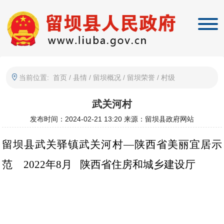
当前位置:
首页
/
县情
/
留坝概况
/
留坝荣誉
/
村级
武关河村
发布时间：2024-02-21 13:20
来源：留坝县政府网站
留坝县武关驿镇武关河村
—
陕西省美丽宜居示
范
2022
年
8
月 陕西省住房和城乡建设厅