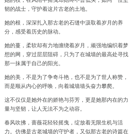
她的枝，在风雨中摇曳却始终不曾低头，如同一位坚
韧的战士，守护着这片古老的土地。
她的根，深深扎入那古老的石缝中汲取着岁月的养
分，感受着历史的脉动。
她的蔓，柔软却有力地缠绕着岁月，顽强地编织着梦
想的网，穿过层层阻碍，只为了在城墙的最高处寻找
那一抹属于自己的阳光。
她的美，不是为了争奇斗艳，也不是为了世人称赞，
而是顺从内心的呼唤，向着城墙墙头奋力攀爬。
这不仅仅是她外在的娇艳与芬芳，更是她那内在的力
量与坚韧，让人无法不为之动容。
春风吹拂，蔷薇花轻轻摇曳，绽放着无限生机与活
力。仿佛是古老城墙的守护者，又似那古老的诗篇在