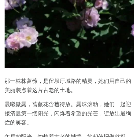
那一株株蔷薇，是留坝厅城路的精灵，她们用自己的
美丽装点着这片古老的土地。
晨曦微露，蔷薇花含苞待放。露珠滚动，她们一起迎
接清晨第一缕阳光，闪烁着希望的光芒，绽放出最绚
烂的笑容。
午后的阳光，灼热着古老的城墙，她却依旧傲然挺