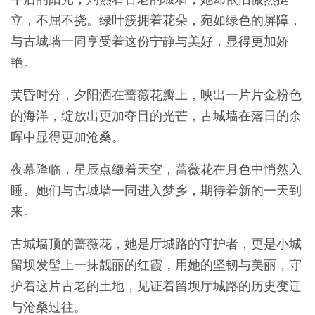
立，不屈不挠。绿叶簇拥着花朵，宛如绿色的屏障，
与古城墙一同享受着这份宁静与美好，显得更加娇
艳。
黄昏时分，夕阳洒在蔷薇花瓣上，映出一片片金粉色
的海洋，绽放出更加夺目的光芒，古城墙在落日的余
晖中显得更加沧桑。
夜幕降临，星辰点缀着天空，蔷薇花在月色中悄然入
睡。她们与古城墙一同进入梦乡，期待着新的一天到
来。
古城墙顶的蔷薇花，她是厅城路的守护者，更是小城
留坝发髻上一抹靓丽的红霞，用她的坚韧与美丽，守
护着这片古老的土地，见证着留坝厅城路的历史变迁
与沧桑过往。