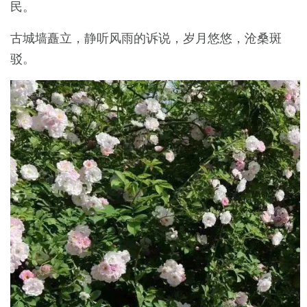
民。
古城墙矗立，静听风雨的诉说，岁月悠悠，沧桑斑
驳。