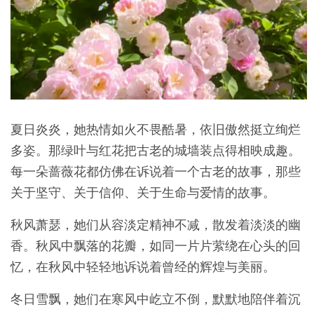
夏日炎炎，她热情如火不畏酷暑，依旧傲然挺立绚烂
多姿。那绿叶与红花把古老的城墙装点得相映成趣。
每一朵蔷薇花都仿佛在诉说着一个古老的故事，那些
关于坚守、关于信仰、关于生命与爱情的故事。
秋风萧瑟，她们从容淡定精神不减，散发着淡淡的幽
香。秋风中飘落的花瓣，如同一片片萦绕在心头的回
忆，在秋风中轻轻地诉说着曾经的辉煌与美丽。
冬日雪飘，她们在寒风中屹立不倒，默默地陪伴着沉