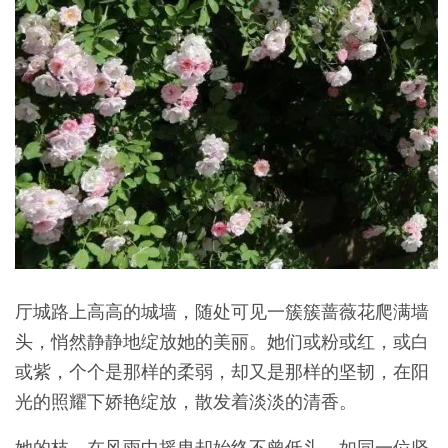
厅城路上高高的城墙，随处可见一簇簇蔷薇花爬满墙
头，悄然静静地绽放她的美丽。她们或粉或红，或白
或紫，个个是那样的柔弱，却又是那样的坚韧，在阳
光的照耀下娇艳绽放，散发着淡淡的清香。