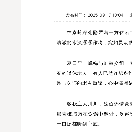
发布时间： 2025-09-17 10:04
在秦岭深处隐匿着一方仿若
清澈的水流潺潺作响，宛如灵动
夏日里，蝉鸣与蛙鼓交织，
春的退休老人，有人已然连续6
是与久违的老友重逢，心中满是
客栈主人川川，这位热情豪
那青椒腊肉在铁锅中翻炒，泛起
一口汤都暖到心底。