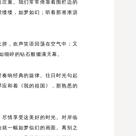
而庄重。我们常常倚靠着围栏边的
丝缕缕，如梦如幻；听着那淅淅沥
比拼，欢声笑语回荡在空气中；又
如细碎的钻石般缀满天幕。
管奏响经典的旋律。往日时光勾起
琴应和着《
我的祖国
》，那熟悉的
，尽情享受这美好的时光。对岸临
绘就一幅如梦似幻的画面。离别之