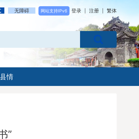
式
无障碍
登录
注册
繁体
网站支持IPv6
|
|
县情
书”