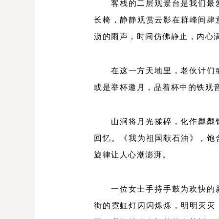
客栈的二层观景台是我们最
长椅，静静观赏云影在群峰间肆
沥的雨声，时间仿佛静止，内心
在这一方天地里，老伙计们
或是举杯邀月，品着杯中的铁观
山涧将月光揉碎，化作粼粼
回忆。《我为祖国献石油》，饱
旋律让人心潮澎湃。
一位女士手持手鼓为欢快的
街的霓虹灯闪闪烁烁，明明灭灭