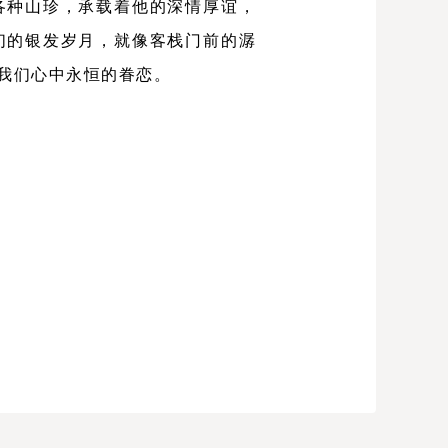
各种山珍，承载着他的深情厚谊，
们的银发岁月，就像客栈门前的潺
我们心中永恒的眷恋。