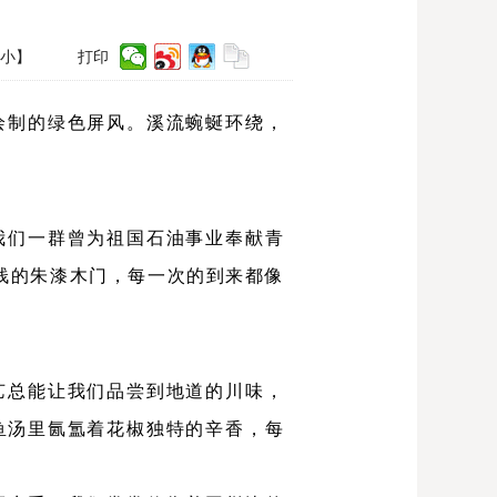
小
】
打印
绘制的绿色屏风。溪流蜿蜒环绕，
我们一群曾为祖国石油事业奉献青
栈的朱漆木门，每一次的到来都像
艺总能让我们品尝到地道的川味，
鱼汤里氤氲着花椒独特的辛香，每