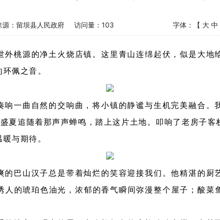
来源：留坝县人民政府
访问量：
103
字体：【
大
中
世外桃源的净土火烧店镇。这里青山连绵起伏，似是大地
的环佩之音。
奏响一曲自然的交响曲，将小镇的静谧与生机完美融合。
个盛夏追随着那声声蝉鸣，踏上这片土地。叩响了老房子客
温暖与期待。
爽的巴山汉子总是带着灿烂的笑容迎接我们。他精湛的厨
诱人的琥珀色油光，浓郁的香气瞬间弥漫整个屋子；酸菜