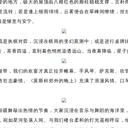
爱的地方，硕大的屋顶由八根红色的廊柱稳稳支撑，古朴
意流转；若是逢上细雨绵绵，云雾便会在翠峰间缭绕，丝
满是惬意与安宁。
或是执棋对弈，沉浸在棋局的变幻莫测中；或是进行桌牌
音，茶香四溢，直到暮色悄然染透远山。当夜幕降临，星子
银带，我们的欢宴才真正拉开帷幕。手风琴、萨克斯、吹
含壮志豪情。《莫斯科郊外的晚上》充满了浪漫风情。口
新疆舞敲出热情的节奏，大家沉浸在音乐与舞蹈的海洋里
，宛如星河坠落人间。与我们楼台柔和的灯光遥相呼应，