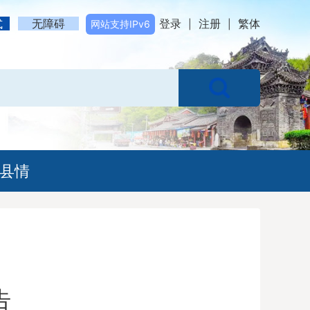
式
无障碍
登录
注册
繁体
网站支持IPv6
|
|
县情
告