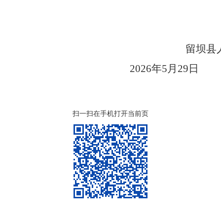
留坝
县
2026
年
5
月
29
日
扫一扫在手机打开当前页