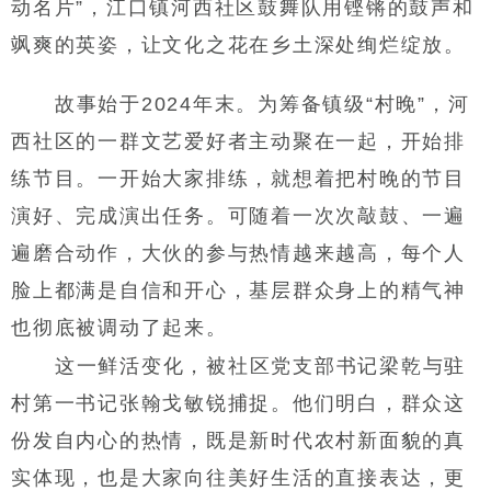
动名片”，江口镇河西社区鼓舞队用铿锵的鼓声和
飒爽的英姿，让文化之花在乡土深处绚烂绽放。
故事始于2024年末。为筹备镇级“村晚”，河
西社区的一群文艺爱好者主动聚在一起，开始排
练节目。一开始大家排练，就想着把村晚的节目
演好、完成演出任务。可随着一次次敲鼓、一遍
遍磨合动作，大伙的参与热情越来越高，每个人
脸上都满是自信和开心，基层群众身上的精气神
也彻底被调动了起来。
这一鲜活变化，被社区党支部书记梁乾与驻
村第一书记张翰戈敏锐捕捉。他们明白，群众这
份发自内心的热情，既是新时代农村新面貌的真
实体现，也是大家向往美好生活的直接表达，更